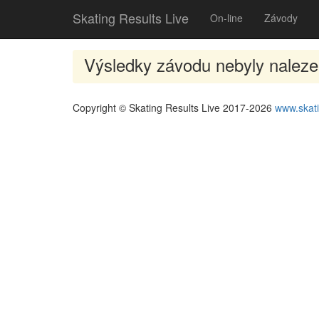
Skating Results Live
On-line
Závody
Výsledky závodu nebyly nalez
Copyright © Skating Results Live 2017-2026
www.skati