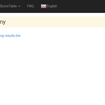
ScoreTable
FAQ
English
eny
ng-results.live